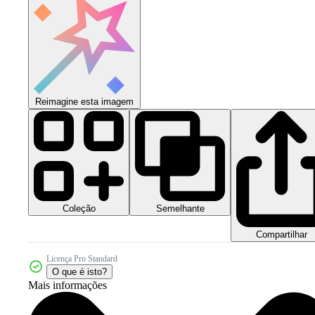
Reimagine esta imagem
Coleção
Semelhante
Compartilhar
Licença Pro Standard
O que é isto?
Mais informações