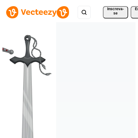
Inscreva-
E
se