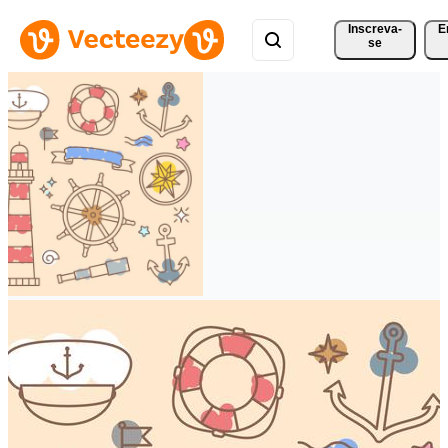
Inscreva-
E
se