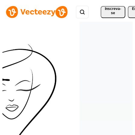
Inscreva-
E
se