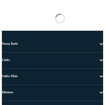
Nossa Rede
Links
Saiba Mais
Idiomas