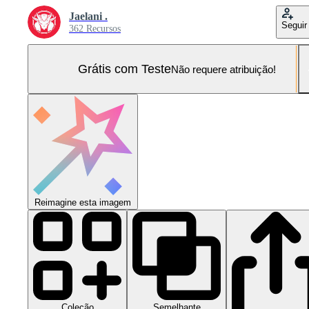
Jaelani .
Seguir
362 Recursos
Grátis com Teste
Não requere atribuição!
Reimagine esta imagem
Coleção
Semelhante