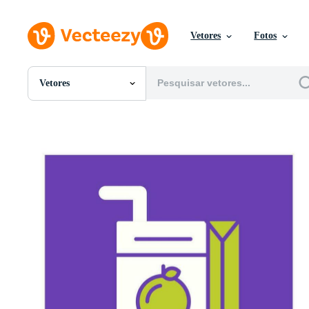
Vetores
Fotos
Vetores
Todas Imagens
Fotos
PNGs
PSDs
SVGs
Modelos
Vetores
Videos
Motion graphics
Imagens Editoriais
Eventos Editoriais