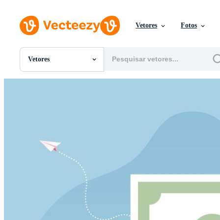
Vetores
Fotos
Vetores
Todas Imagens
Fotos
PNGs
PSDs
SVGs
Modelos
Vetores
Videos
Motion graphics
Imagens Editoriais
Eventos Editoriais