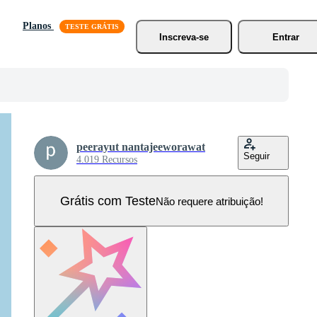
Planos
Inscreva-se
Entrar
peerayut nantajeeworawat
Seguir
4.019 Recursos
Grátis com Teste
Não requere atribuição!