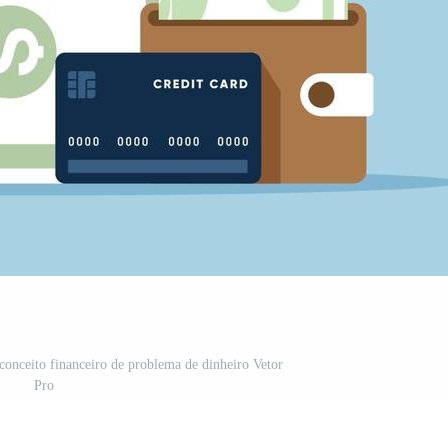
 conceito financeiro de problema de dinheiro Vetor
Pro