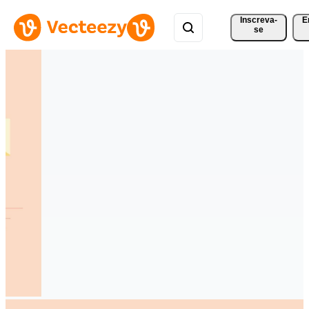
Inscreva-
E
se