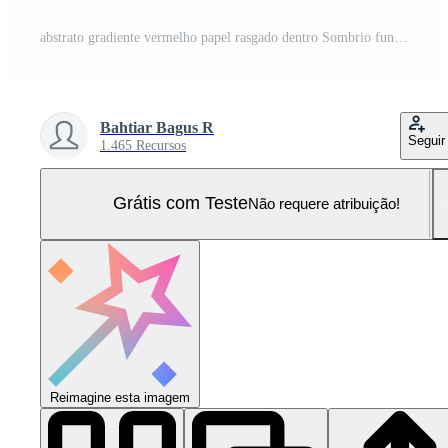
abstrato gradiente vermelho papel rasgado dentro Sombrio fundo Projeto Vetor Pro e SVG Pro
Bahtiar Bagus R
Seguir
1.465 Recursos
Grátis com Teste
Não requere atribuição!
Reimagine esta imagem