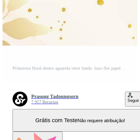
Primavera floral dentro aguarela vetor fundo. luxo flor papel de parede Projeto com selvagem flores, linha arte, dourado textura. elegante ouro botânico ilustração adequado para tecido, impressões, cobrir. Vetor Pro
Prasong Tadoungsorn
Seguir
7.917 Recursos
Grátis com Teste
Não requere atribuição!