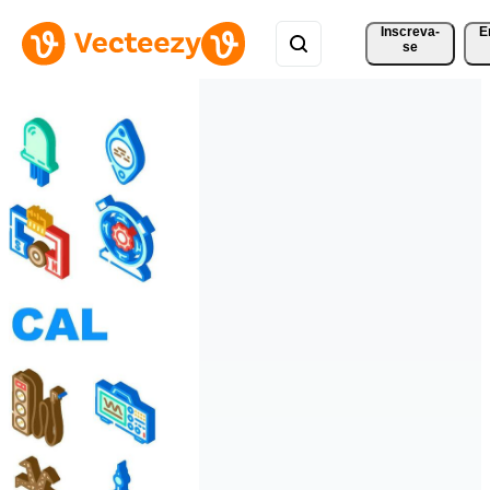
Inscreva-
E
se