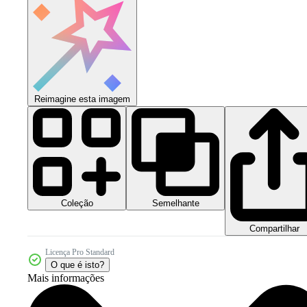
Reimagine esta imagem
Coleção
Semelhante
Compartilhar
Licença Pro Standard
O que é isto?
Mais informações