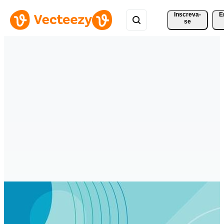
Inscreva-
E
se