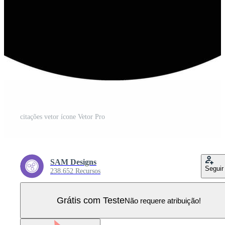
citações vetor ícone Vetor Pro
SAM Designs
Seguir
238.652 Recursos
Grátis com Teste
Não requere atribuição!