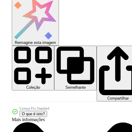
Reimagine esta imagem
Coleção
Semelhante
Compartilhar
Licença Pro Standard
O que é isto?
Mais informações