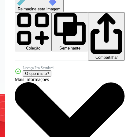
Reimagine esta imagem
Coleção
Semelhante
Compartilhar
Licença Pro Standard
O que é isto?
Mais informações