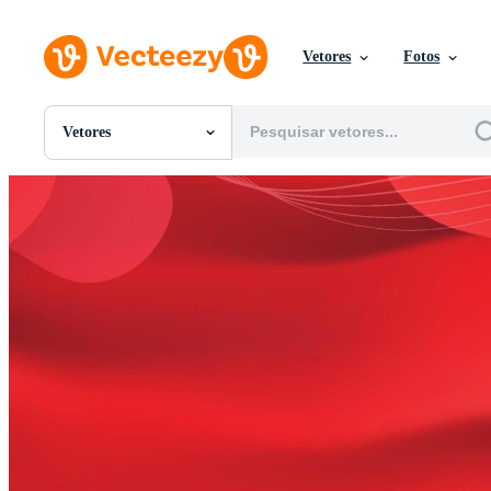
Vetores
Fotos
Vetores
Todas Imagens
Fotos
PNGs
PSDs
SVGs
Modelos
Vetores
Videos
Motion graphics
Imagens Editoriais
Eventos Editoriais