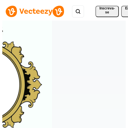
Inscreva-
E
se