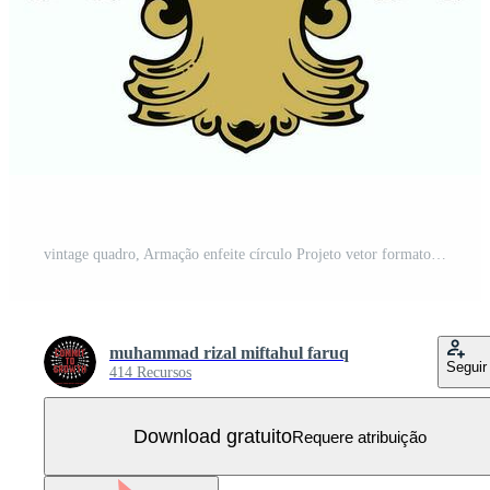
vintage quadro, Armação enfeite círculo Projeto vetor formato Vetor Grátis
muhammad rizal miftahul faruq
Seguir
414 Recursos
Download gratuito
Requere atribuição