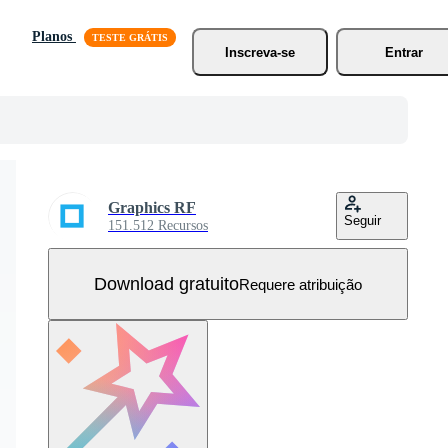
Planos
Inscreva-se
Entrar
Graphics RF
Seguir
151.512 Recursos
Download gratuito
Requere atribuição