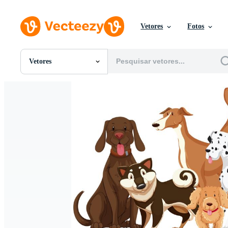
Vetores
Fotos
Vetores
Todas Imagens
Fotos
PNGs
PSDs
SVGs
Modelos
Vetores
Videos
Motion graphics
Imagens Editoriais
Eventos Editoriais