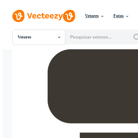
Vetores
Fotos
Vetores
Todas Imagens
Fotos
PNGs
PSDs
SVGs
Modelos
Vetores
Videos
Motion graphics
Imagens Editoriais
Eventos Editoriais