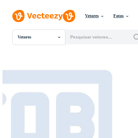
Vetores
Fotos
Vetores
Todas Imagens
Fotos
PNGs
PSDs
SVGs
Modelos
Vetores
Videos
Motion graphics
Imagens Editoriais
Eventos Editoriais