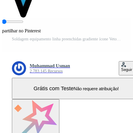
partilhar no Pinterest
Soldagem equipamento linha preenchidas gradiente ícone Vetor Pro
Muhammad Usman
Seguir
2.783.145 Recursos
Grátis com Teste
Não requere atribuição!