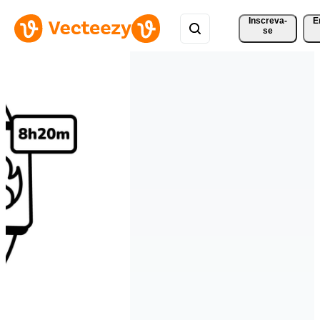
Inscreva-
E
se