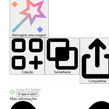
Reimagine esta imagem
Coleção
Semelhante
Compartilhar
Licença Pro Standard
O que é isto?
Mais informações