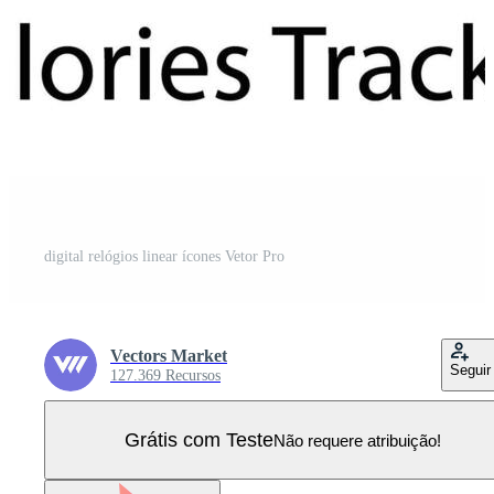
digital relógios linear ícones Vetor Pro
Vectors Market
Seguir
127.369 Recursos
Grátis com Teste
Não requere atribuição!