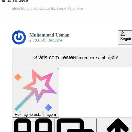
ar no Pinterest
idéia linha preenchidas luz ícone Vetor Pro
Muhammad Usman
Seguir
2.783.145 Recursos
Grátis com Teste
Não requere atribuição!
Reimagine esta imagem