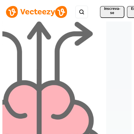
Inscreva-
E
se