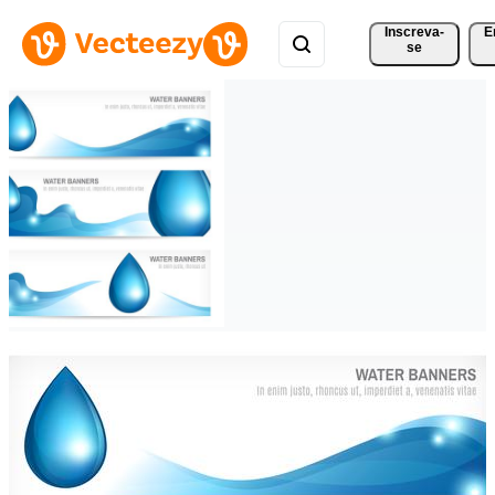
Inscreva-
E
se