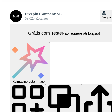
Freepik Company SL
Seguir
69.023 Recursos
Grátis com Teste
Não requere atribuição!
Reimagine esta imagem