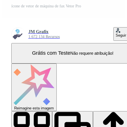
ícone de vetor de máquina de fax Vetor Pro
JM Grafix
Seguir
1.672.134 Recursos
Grátis com Teste
Não requere atribuição!
Reimagine esta imagem