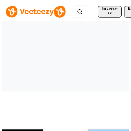
Inscreva-
E
se