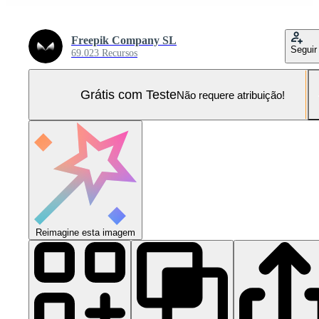
Freepik Company SL
Seguir
69.023 Recursos
Grátis com Teste
Não requere atribuição!
Reimagine esta imagem