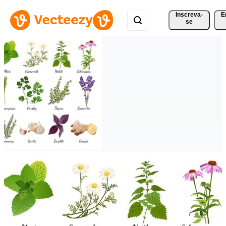
Inscreva-
E
se