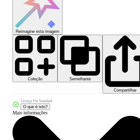
Reimagine esta imagem
Coleção
Semelhante
Compartilhar
Licença Pro Standard
O que é isto?
Mais informações