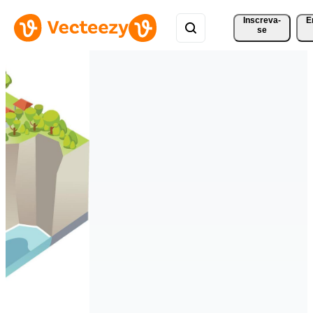
Inscreva-
E
se