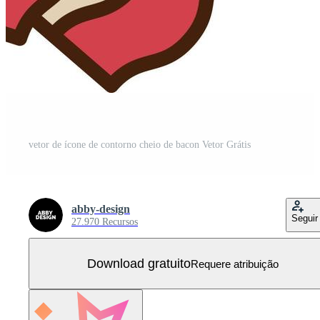
vetor de ícone de contorno cheio de bacon Vetor Grátis
abby-design
Seguir
27.970 Recursos
Download gratuito
Requere atribuição