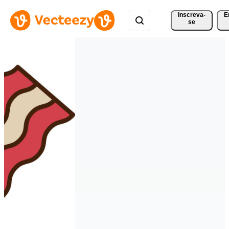
Inscreva-
E
se