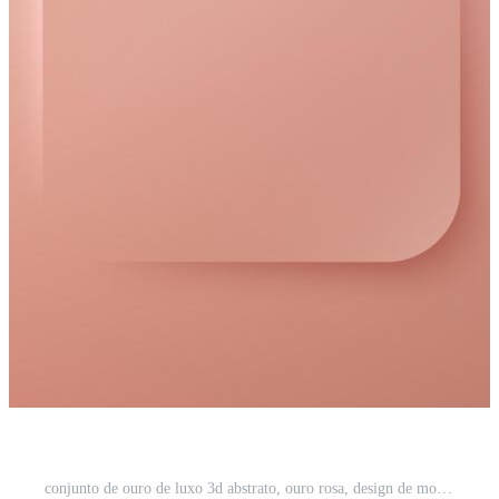
conjunto de ouro de luxo 3d abstrato, ouro rosa, design de moldura quadrada de canto redondo preto. coleção de pano de fundo geométrico para produto cosmético. elementos para o projeto. vista do topo. vetor eps10 Vetor Pro