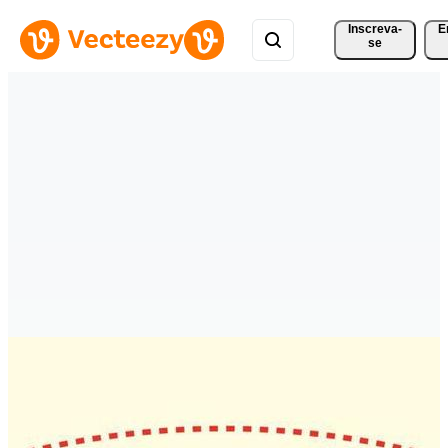
Inscreva-
E
se