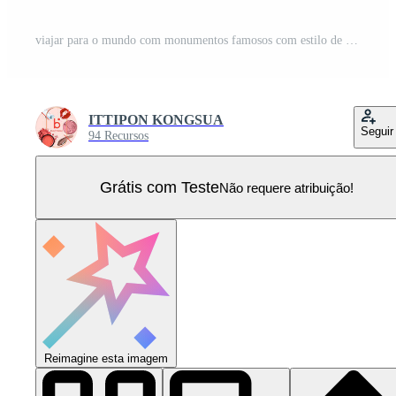
viajar para o mundo com monumentos famosos com estilo de esboço desenhado à mão com sinal de vôo de avião a jato e mapa do mundo para banner de cartaz de viagens e ilustração vetorial de design de cartão postal. Vetor Pro
ITTIPON KONGSUA
Seguir
94 Recursos
Grátis com Teste
Não requere atribuição!
Reimagine esta imagem