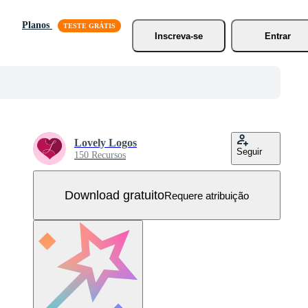
Planos
Inscreva-se
Entrar
Lovely Logos
Seguir
150 Recursos
Download gratuito
Requere atribuição