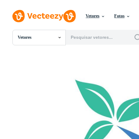
Vetores
Fotos
Vetores
Todas Imagens
Fotos
PNGs
PSDs
SVGs
Modelos
Vetores
Videos
Motion graphics
Imagens Editoriais
Eventos Editoriais