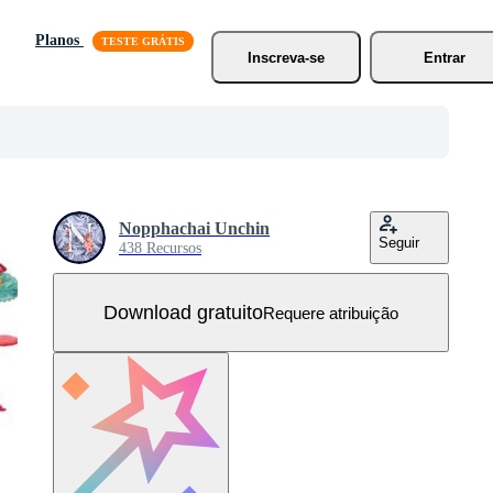
Planos
Inscreva-se
Entrar
Nopphachai Unchin
Seguir
438 Recursos
Download gratuito
Requere atribuição