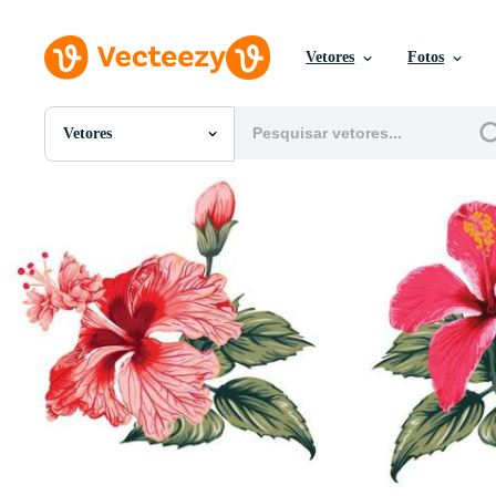
Vetores
Fotos
Vetores
Todas Imagens
Fotos
PNGs
PSDs
SVGs
Modelos
Vetores
Videos
Motion graphics
Imagens Editoriais
Eventos Editoriais