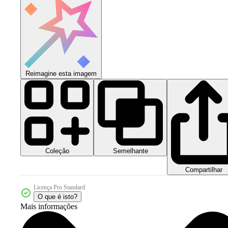
Reimagine esta imagem
Coleção
Semelhante
Compartilhar
Licença Pro Standard
O que é isto?
Mais informações