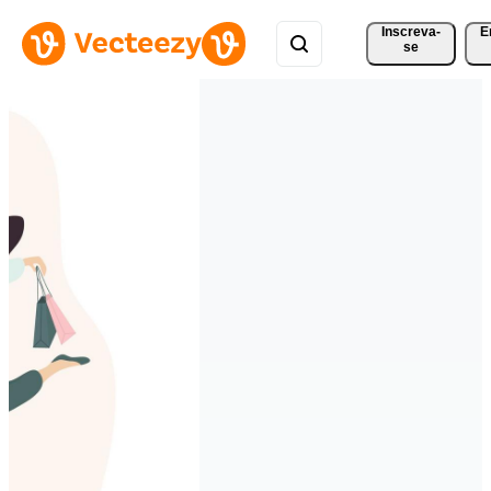
Inscreva-
E
se