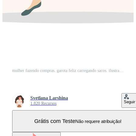
mulher fazendo compras. garota feliz carregando sacos. ilustração vetorial dos desenhos animados isolada no fundo branco. modelo de promoção e venda. Vetor Pro
Svetlana Larshina
Seguir
1.820 Recursos
Grátis com Teste
Não requere atribuição!