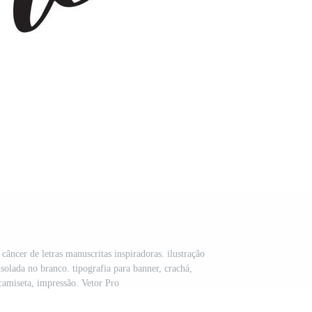
câncer de letras manuscritas inspiradoras. ilustração
isolada no branco. tipografia para banner, crachá,
 camiseta, impressão. Vetor Pro