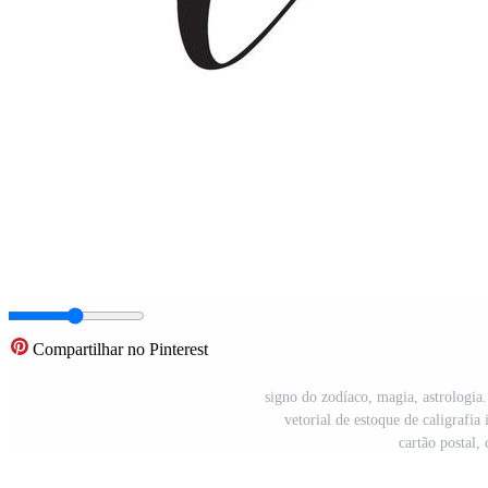
Compartilhar no Pinterest
signo do zodíaco, magia, astrologia. 
vetorial de estoque de caligrafia 
cartão postal,