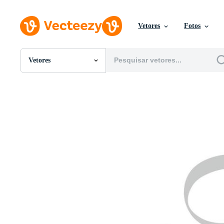
Vetores
Fotos
Vetores
Todas Imagens
Fotos
PNGs
PSDs
SVGs
Modelos
Vetores
Videos
Motion graphics
Imagens Editoriais
Eventos Editoriais