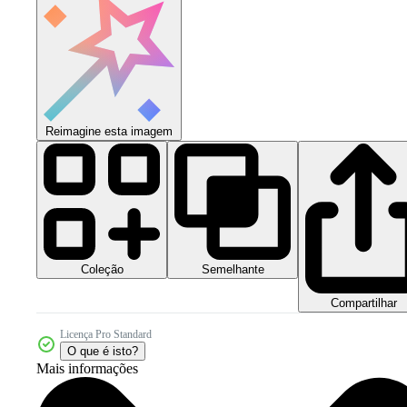
Reimagine esta imagem
Coleção
Semelhante
Compartilhar
Licença Pro Standard
O que é isto?
Mais informações