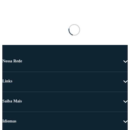
Nossa Rede
Links
Saiba Mais
Idiomas