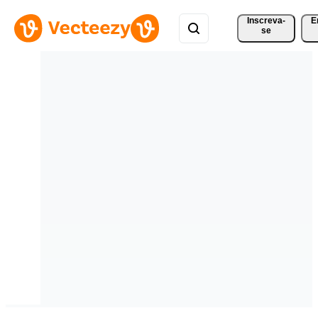
Inscreva-
E
se