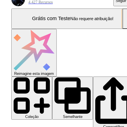
Seguir
4.427 Recursos
Grátis com Teste
Não requere atribuição!
Reimagine esta imagem
Coleção
Semelhante
Compartilhar