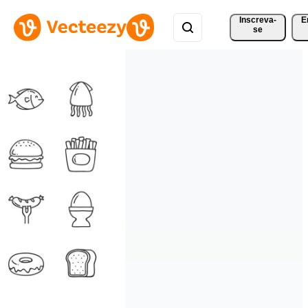
Inscreva-
E
se