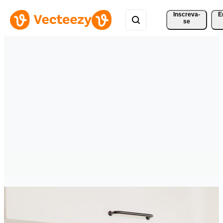
Inscreva-
E
se