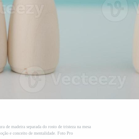
ura de madeira separada do rosto de tristeza na mesa
oção e conceito de mentalidade. Foto Pro