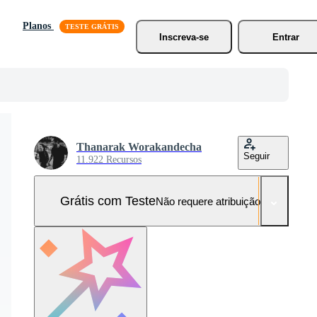
Planos
Inscreva-se
Entrar
Thanarak Worakandecha
Seguir
11.922 Recursos
Grátis com Teste
Não requere atribuição!