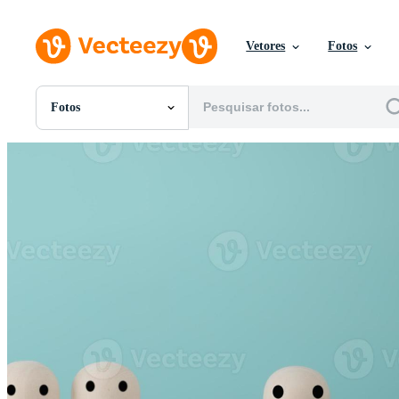
Vetores
Fotos
Fotos
Todas Imagens
Fotos
PNGs
PSDs
SVGs
Modelos
Vetores
Videos
Motion graphics
Imagens Editoriais
Eventos Editoriais