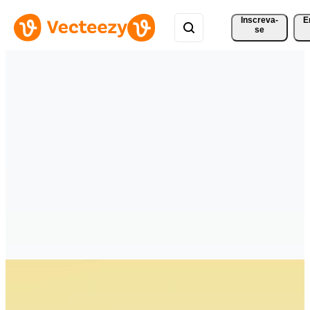
Inscreva-
E
se