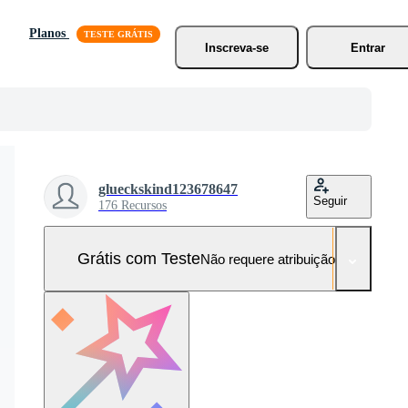
Planos
Inscreva-se
Entrar
glueckskind123678647
Seguir
176 Recursos
Grátis com Teste
Não requere atribuição!