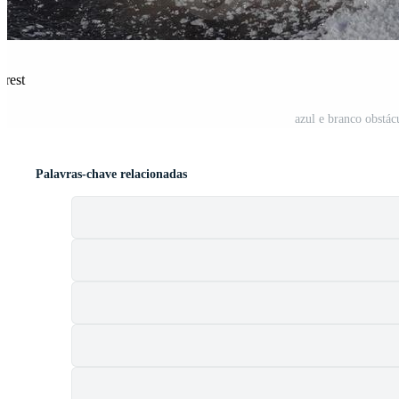
erest
azul e branco obstác
Palavras-chave relacionadas