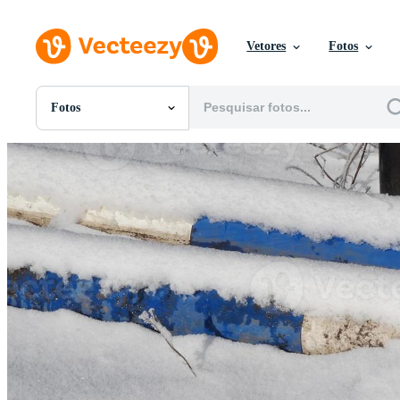
Vetores
Fotos
Fotos
Todas Imagens
Fotos
PNGs
PSDs
SVGs
Modelos
Vetores
Videos
Motion graphics
Imagens Editoriais
Eventos Editoriais