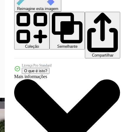
Reimagine esta imagem
Coleção
Semelhante
Compartilhar
Licença Pro Standard
O que é isto?
Mais informações