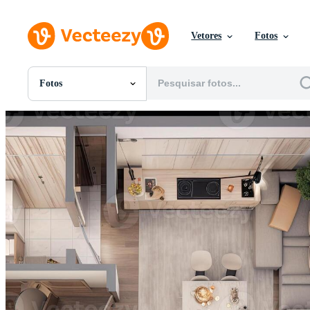
Vetores
Fotos
Fotos
Todas Imagens
Fotos
PNGs
PSDs
SVGs
Modelos
Vetores
Videos
Motion graphics
Imagens Editoriais
Eventos Editoriais