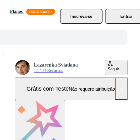
Planos
Inscreva-se
Entrar
Lazarenka Sviatlana
Seguir
17.434 Recursos
Grátis com Teste
Não requere atribuição!