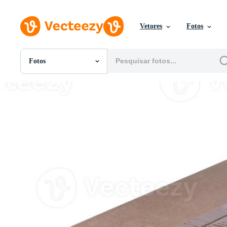
Vetores
Fotos
Fotos
Todas Imagens
Fotos
PNGs
PSDs
SVGs
Modelos
Vetores
Videos
Motion graphics
Imagens Editoriais
Eventos Editoriais