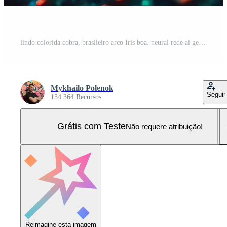
lindo colorida cobra, brasileiro arco Iris boa. neural rede ai gerado Foto Pro
Mykhailo Polenok
Seguir
134.364 Recursos
Grátis com Teste
Não requere atribuição!
Reimagine esta imagem