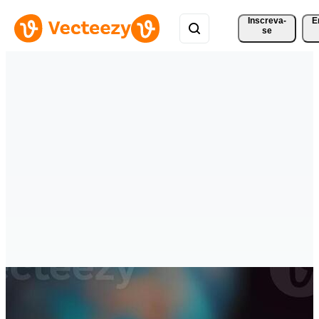
Inscreva-
E
se