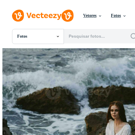
Vetores
Fotos
Fotos
Todas Imagens
Fotos
PNGs
PSDs
SVGs
Modelos
Vetores
Videos
Motion graphics
Imagens Editoriais
Eventos Editoriais