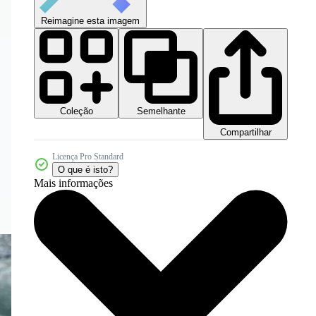
Reimagine esta imagem
Coleção
Semelhante
Compartilhar
Licença Pro Standard
O que é isto?
Mais informações