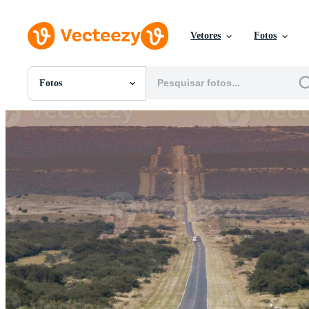
Vetores
Fotos
Fotos
Todas Imagens
Fotos
PNGs
PSDs
SVGs
Modelos
Vetores
Videos
Motion graphics
Imagens Editoriais
Eventos Editoriais