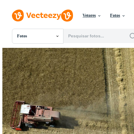
Vetores
Fotos
Fotos
Todas Imagens
Fotos
PNGs
PSDs
SVGs
Modelos
Vetores
Videos
Motion graphics
Imagens Editoriais
Eventos Editoriais