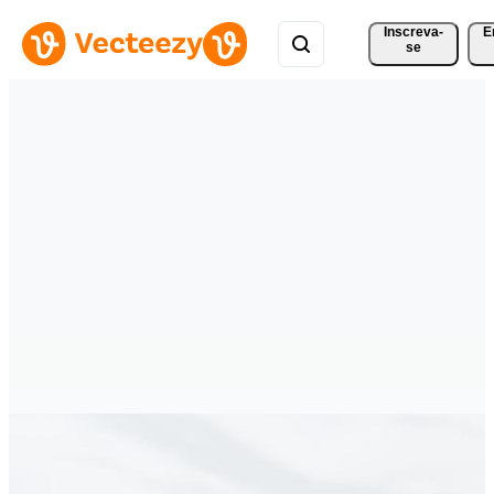
Inscreva-
E
se