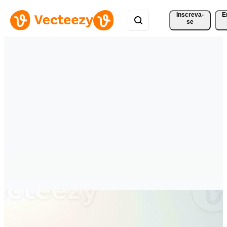
Inscreva-
E
se