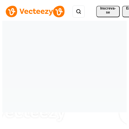
Inscreva-
E
se