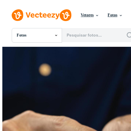
Vetores
Fotos
Fotos
Todas Imagens
Fotos
PNGs
PSDs
SVGs
Modelos
Vetores
Videos
Motion graphics
Imagens Editoriais
Eventos Editoriais