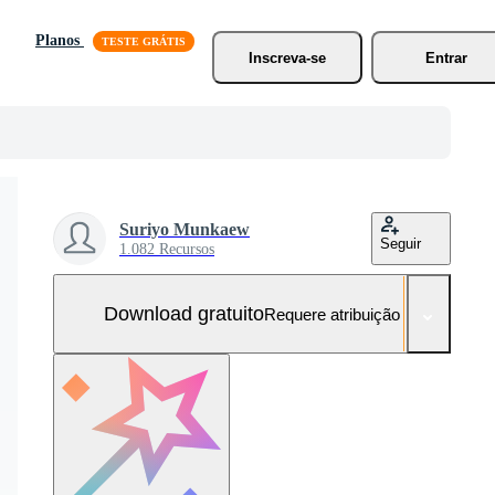
Planos
Inscreva-se
Entrar
Suriyo Munkaew
Seguir
1.082 Recursos
Download gratuito
Requere atribuição